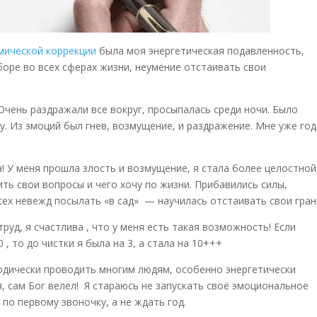
мической коррекции
была моя энергетическая подавленность,
боре во всех сферах жизни, неумение отстаивать свои
Очень раздражали все вокруг, просыпалась среди ночи. Было
у. Из эмоций был гнев, возмущение, и раздражение. Мне уже год
! У меня прошла злость и возмущение, я стала более целостной
ть свои вопросы и чего хочу по жизни. Прибавились силы,
сех невежд посылать «в сад» — научилась отстаивать свои гран
труд, я счастлива , что у меня есть такая возможность! Если
 , то до чистки я была на 3, а стала на 10+++
дически проводить многим людям, особенно энергетически
я, сам Бог велел! Я стараюсь не запускать своё эмоциональное
по первому звоночку, а не ждать год.