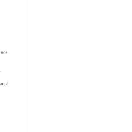
 всё
,
ицы!