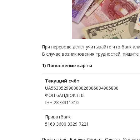
При переводе денег учитывайте что банк ил
В случае возникновения трудностей, пишите
1) Пополнение карты
Текущий счёт
UA563052990000026006034905800
ФОП БАНДЮК Л.В.
ІНН 2873311310
Приватбанк
5169 3600 3329 7221
Получатель: Бандюк Леонид, Одесса, Украин