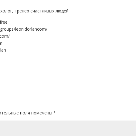
холог, тренер счастливых людей
free
groups/leonidorlancom/
_com/
om
lan
ательные поля помечены
*