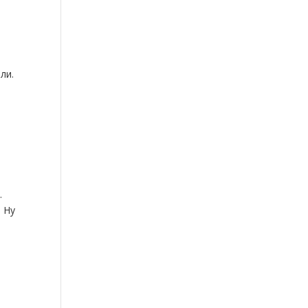
ли.
и
.
 Ну