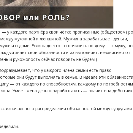
)
— у каждого партнёра свои чётко прописанные (обществом) ро
 между мужчиной и женщиной. Мужчина зарабатывает деньги,
 муже и о доме. Если надо что-то починить по дому — к мужу, по
Каждый знает свои обязанности и их выполняет, независимо от
ень и рукожопость сейчас говорить не будем.)
одразумевает, что у каждого члена семьи есть право
оторые они будут выполнять в семье. В идеале эти обязанност
ципу — от каждого по способностям, каждому по потребностям
тчина. Умеет жена деньги зарабатывать — значит она добытчик.
сс изначального распределения обязанностей между супругами
пределили.